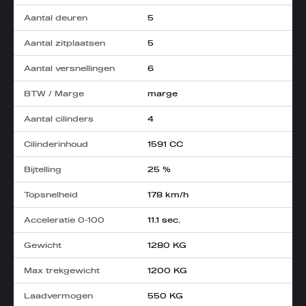
Aantal deuren
5
Aantal zitplaatsen
5
Aantal versnellingen
6
BTW / Marge
marge
Aantal cilinders
4
Cilinderinhoud
1591 CC
Bijtelling
25 %
Topsnelheid
178 km/h
Acceleratie 0-100
11.1 sec.
Gewicht
1280 KG
Max trekgewicht
1200 KG
Laadvermogen
550 KG