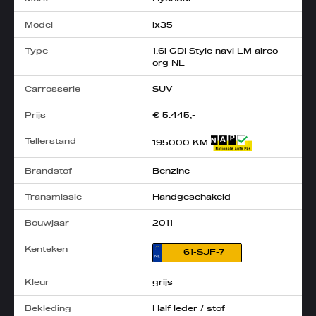
Model
ix35
Type
1.6i GDI Style navi LM airco
org NL
Carrosserie
SUV
Prijs
€ 5.445,-
Tellerstand
195000 KM
Brandstof
Benzine
Transmissie
Handgeschakeld
Bouwjaar
2011
Kenteken
61-SJF-7
Kleur
grijs
Bekleding
Half leder / stof