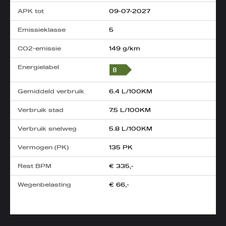
APK tot
09-07-2027
Emissieklasse
5
CO2-emissie
149 g/km
Energielabel
Gemiddeld verbruik
6.4 L/100KM
Verbruik stad
7.5 L/100KM
Verbruik snelweg
5.8 L/100KM
Vermogen (PK)
135 PK
Rest BPM
€ 335,-
Wegenbelasting
€ 66,-