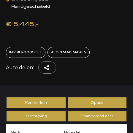
Versnellingsbak:
Handgeschakeld
€ 5.445,-
INRUILVOORSTEL
AFSPRAAK MAKEN
Auto delen:
Kenmerken
Opties
Beschrijving
Financieren/Lease
Merk
Hyundai