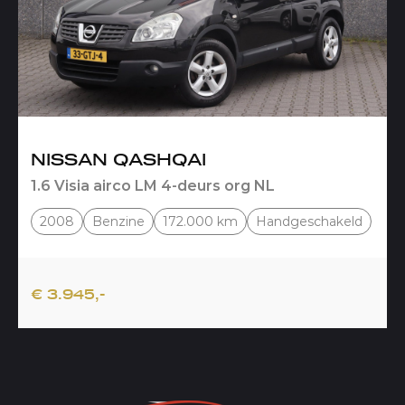
NISSAN QASHQAI
1.6 Visia airco LM 4-deurs org NL
2008
Benzine
172.000 km
Handgeschakeld
€ 3.945,-