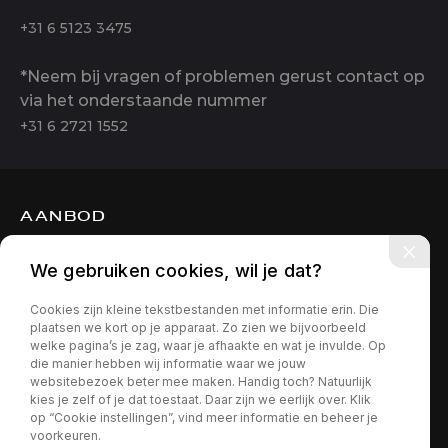
+31 6 5123 3475
*Neem bij vragen of problemen gerust contact op
via het onderstaande nummer
+31 6 2721 1552
AANBOD
DIENSTEN
We gebruiken cookies, wil je dat?
OVER ONS
Cookies zijn kleine tekstbestanden met informatie erin. Die
CONTACT
plaatsen we kort op je apparaat. Zo zien we bijvoorbeeld
welke pagina’s je zag, waar je afhaakte en wat je invulde. Op
die manier hebben wij informatie waar we jouw
websitebezoek beter mee maken. Handig toch? Natuurlijk
kies je zelf of je dat toestaat. Daar zijn we eerlijk over. Klik
op “Cookie instellingen”, vind meer informatie en beheer je
voorkeuren.