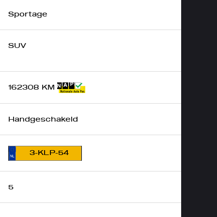
Sportage
SUV
162308 KM
Handgeschakeld
3-KLP-54
5