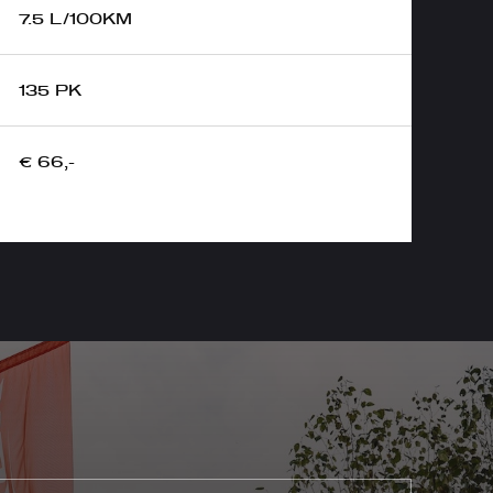
7.5 L/100KM
135 PK
€ 66,-