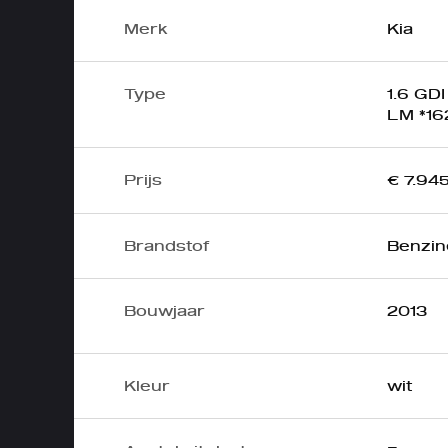
Merk
Kia
Type
1.6 GD
LM *16
Prijs
€ 7.945
Brandstof
Benzin
Bouwjaar
2013
Kleur
wit