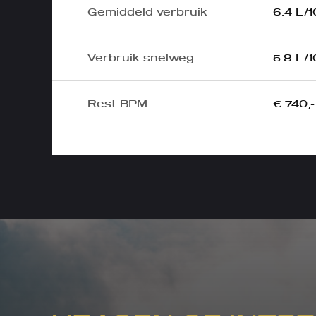
Gemiddeld verbruik
6.4 L/
Verbruik snelweg
5.8 L/
Rest BPM
€ 740,-