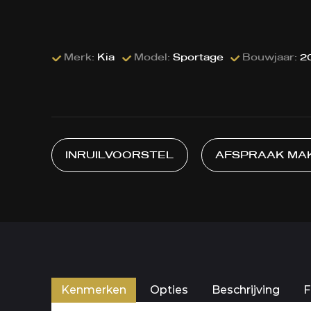
Merk:
Kia
Model:
Sportage
Bouwjaar:
2
INRUILVOORSTEL
AFSPRAAK MA
Kenmerken
Opties
Beschrijving
F