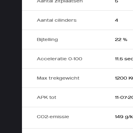
Aantal zitplaatsen
5
Aantal cilinders
4
Bijtelling
22 %
Acceleratie 0-100
11.5 sec
Max trekgewicht
1200 K
APK tot
11-07-
CO2-emissie
149 g/