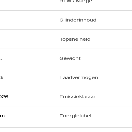
BTW / Marge
Cilinderinhoud
Topsnelheid
.
Gewicht
G
Laadvermogen
2026
Emissieklasse
km
Energielabel