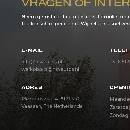
VRAGEN OF INTE
Neem gerust contact op via het formulier op 
telefonisch of per e-mail. Wij helpen u snel ver
E-MAIL
TELE
info@hsvautos.nl
+31 6 51
werkplaats@hsvautos.nl
ADRES
OPENI
Riezebosweg 4, 8171 MG
Maandag-
Vaassen, The Netherlands
Zaterdag
Zondag: