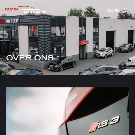
MENU
OVER ONS
.