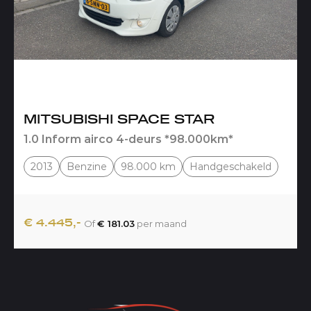
MITSUBISHI SPACE STAR
1.0 Inform airco 4-deurs *98.000km*
2013
Benzine
98.000 km
Handgeschakeld
€ 4.445,-
Of
€ 181.03
per maand