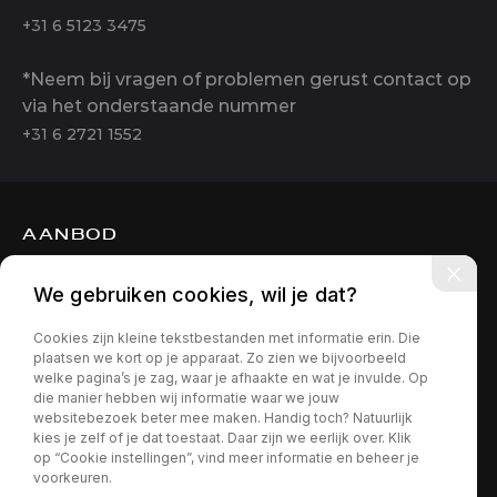
+31 6 5123 3475
*Neem bij vragen of problemen gerust contact op
via het onderstaande nummer
+31 6 2721 1552
AANBOD
DIENSTEN
We gebruiken cookies, wil je dat?
OVER ONS
Cookies zijn kleine tekstbestanden met informatie erin. Die
CONTACT
plaatsen we kort op je apparaat. Zo zien we bijvoorbeeld
welke pagina’s je zag, waar je afhaakte en wat je invulde. Op
die manier hebben wij informatie waar we jouw
websitebezoek beter mee maken. Handig toch? Natuurlijk
kies je zelf of je dat toestaat. Daar zijn we eerlijk over. Klik
op “Cookie instellingen”, vind meer informatie en beheer je
voorkeuren.