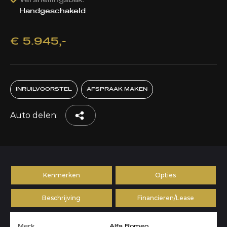
Versnellingsbak:
Handgeschakeld
€ 5.945,-
INRUILVOORSTEL
AFSPRAAK MAKEN
Auto delen:
Kenmerken
Opties
Beschrijving
Financieren/Lease
Merk
Alfa Romeo