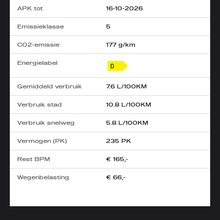
APK tot
16-10-2026
Emissieklasse
5
CO2-emissie
177 g/km
Energielabel
Gemiddeld verbruik
7.6 L/100KM
Verbruik stad
10.8 L/100KM
Verbruik snelweg
5.8 L/100KM
Vermogen (PK)
235 PK
Rest BPM
€ 165,-
Wegenbelasting
€ 66,-