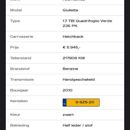
Model
Giulietta
Type
1.7 TBi Quadrifoglio Verde
235 PK
Carrosserie
Hatchback
Prijs
€ 5.945,-
Tellerstand
217906 KM
Brandstof
Benzine
Transmissie
Handgeschakeld
Bouwjaar
2010
Kenteken
9-SZS-20
Kleur
zwart
Bekleding
Half leder / stof