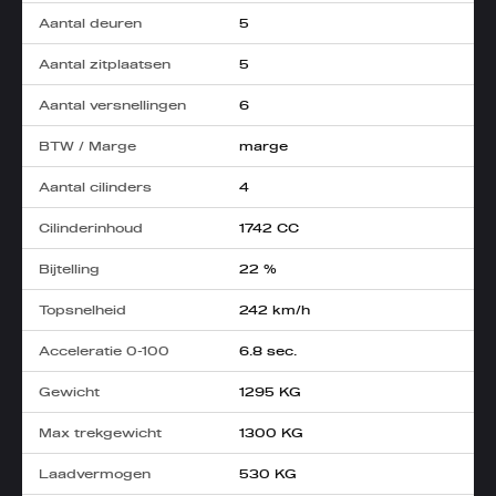
Aantal deuren
5
Aantal zitplaatsen
5
Aantal versnellingen
6
BTW / Marge
marge
Aantal cilinders
4
Cilinderinhoud
1742 CC
Bijtelling
22 %
Topsnelheid
242 km/h
Acceleratie 0-100
6.8 sec.
Gewicht
1295 KG
Max trekgewicht
1300 KG
Laadvermogen
530 KG