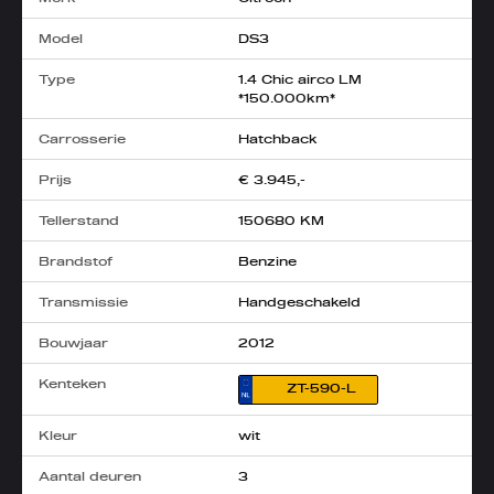
Model
DS3
Type
1.4 Chic airco LM
*150.000km*
Carrosserie
Hatchback
Prijs
€ 3.945,-
Tellerstand
150680 KM
Brandstof
Benzine
Transmissie
Handgeschakeld
Bouwjaar
2012
Kenteken
ZT-590-L
Kleur
wit
Aantal deuren
3