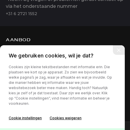
via het onderstaande nummer
+31 6 2721 1552
AANBOD
DIENSTEN
We gebruiken cookies, wil je dat?
OVER ONS
Cookies zijn kleine tekstbestanden met informatie erin. Die
CONTACT
plaatsen we kort op je apparaat. Zo zien we bijvoorbeeld
welke pagina’s je zag, waar je afhaakte en wat je invulde. Op
die manier hebben wij informatie waar we jouw
websitebezoek beter mee maken. Handig toch? Natuurlijk
kies je zelf of je dat toestaat. Daar zijn we eerlijk over. Klik
op “Cookie instellingen”, vind meer informatie en beheer je
voorkeuren.
Privacy policy
Cookie instellingen
Cookies weigeren