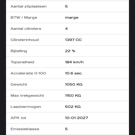
Aantal zitplaatsen
5
BTW / Marge
marge
Aantal cilinders
4
Cilinderinhoud
1397 CC
Bijtelling
22 %
Topsnelheid
184 km/h
Acceleratie 0-100
10.6 sec.
Gewicht
1050 KG
Max trekgewicht
1150 KG
Laadvermogen
502 KG
APK tot
10-01-2027
Emissieklasse
5