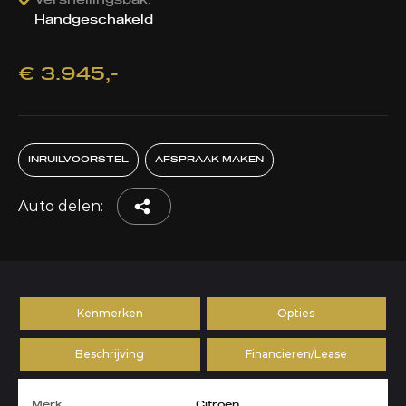
Versnellingsbak:
Handgeschakeld
€ 3.945,-
INRUILVOORSTEL
AFSPRAAK MAKEN
Auto delen:
Kenmerken
Opties
Beschrijving
Financieren/Lease
Merk
Citroën