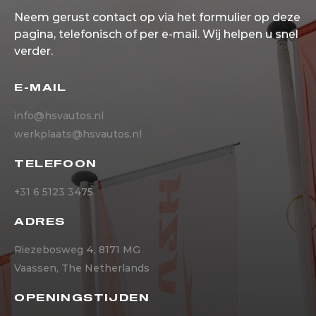
Neem gerust contact op via het formulier op deze
pagina, telefonisch of per e-mail. Wij helpen u snel
verder.
E-MAIL
info@hsvautos.nl
werkplaats@hsvautos.nl
TELEFOON
+31 6 5123 3475
ADRES
Riezebosweg 4, 8171 MG
Vaassen, The Netherlands
OPENINGSTIJDEN