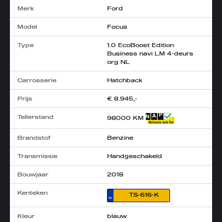
Merk
Ford
Model
Focus
Type
1.0 EcoBoost Edition
Business navi LM 4-deurs
org NL
Carrosserie
Hatchback
Prijs
€ 8.945,-
Tellerstand
98000 KM
Brandstof
Benzine
Transmissie
Handgeschakeld
Bouwjaar
2018
Kenteken
TS-616-K
Kleur
blauw