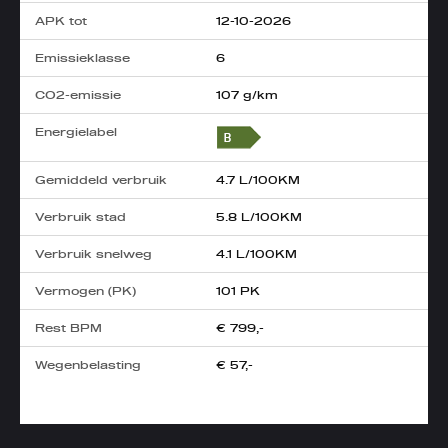
APK tot
12-10-2026
Emissieklasse
6
CO2-emissie
107 g/km
Energielabel
Gemiddeld verbruik
4.7 L/100KM
Verbruik stad
5.8 L/100KM
Verbruik snelweg
4.1 L/100KM
Vermogen (PK)
101 PK
Rest BPM
€ 799,-
Wegenbelasting
€ 57,-