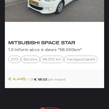
MITSUBISHI SPACE STAR
1.0 Inform airco 4-deurs *98.000km*
2013
Benzine
98.000 km
Handgeschakeld
€ 4.445,-
Of
€ 181.03
per maand