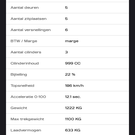
Aantal deuren
5
Aantal zitplaatsen
5
Aantal versnellingen
6
BTW / Marge
marge
Aantal cilinders
3
Cilinderinhoud
999 CC
Bijtelling
22 %
Topsnelheid
186 km/h
Acceleratie 0-100
12.1 sec.
Gewicht
1222 KG
Max trekgewicht
1100 KG
Laadvermogen
633 KG