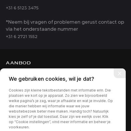
+31 6 5123 3475
*Neem bij vragen of problemen gerust contact op
via het onderstaande nummer
+31 6 2721 1552
AANBOD
DIENSTEN
We gebruiken cookies, wil je dat?
OVER ONS
Cookies zijn kleine tekstbestanden met informatie erin. Die
CONTACT
plaatsen we kort op je apparaat. Zo zien we bijvoorbeeld
welke pagina’s je zag, waar je afhaakte en wat je invulde. Op
die manier hebben wij informatie waar we jouw
websitebezoek beter mee maken. Handig toch? Natuurlijk
kies je zelf of je dat toestaat. Daar zijn we eerlijk over. Klik
op “Cookie instellingen”, vind meer informatie en beheer je
voorkeuren.