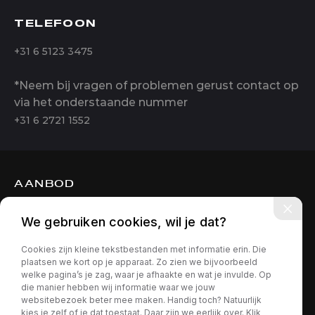
TELEFOON
+31 6 5123 3475
*Neem bij vragen of problemen gerust contact op
via het onderstaande nummer
+31 6 2721 1552
AANBOD
DIENSTEN
We gebruiken cookies, wil je dat?
OVER ONS
Cookies zijn kleine tekstbestanden met informatie erin. Die
CONTACT
plaatsen we kort op je apparaat. Zo zien we bijvoorbeeld
welke pagina’s je zag, waar je afhaakte en wat je invulde. Op
die manier hebben wij informatie waar we jouw
websitebezoek beter mee maken. Handig toch? Natuurlijk
kies je zelf of je dat toestaat. Daar zijn we eerlijk over. Klik