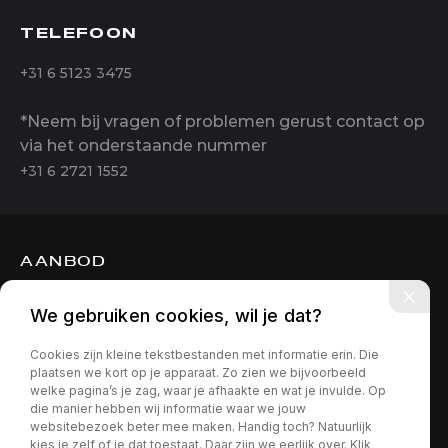
TELEFOON
+31 6 5123 3475
*Neem bij vragen of problemen gerust contact op
via het onderstaande nummer
+31 6 2721 1552
AANBOD
DIENSTEN
We gebruiken cookies, wil je dat?
OVER ONS
Cookies zijn kleine tekstbestanden met informatie erin. Die
CONTACT
plaatsen we kort op je apparaat. Zo zien we bijvoorbeeld
welke pagina’s je zag, waar je afhaakte en wat je invulde. Op
die manier hebben wij informatie waar we jouw
websitebezoek beter mee maken. Handig toch? Natuurlijk
kies je zelf of je dat toestaat. Daar zijn we eerlijk over. Klik