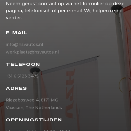
Neem gerust contact op via het formulier op deze
pagina, telefonisch of per e-mail. Wij helpen u snel
verder.
E-MAIL
info@hsvautos.nl
werkplaats@hsvautos.nl
TELEFOON
+31 6 5123 3475
ADRES
Riezebosweg 4, 8171 MG
Vaassen, The Netherlands
OPENINGSTIJDEN