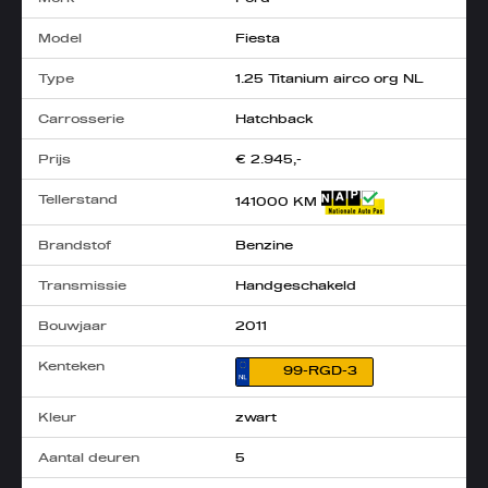
Model
Fiesta
Type
1.25 Titanium airco org NL
Carrosserie
Hatchback
Prijs
€ 2.945,-
Tellerstand
141000 KM
Brandstof
Benzine
Transmissie
Handgeschakeld
Bouwjaar
2011
Kenteken
99-RGD-3
Kleur
zwart
Aantal deuren
5