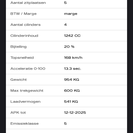
Aantal zitplaatsen
5
BTW / Marge
marge
Aantal cilinders
4
Cilinderinhoud
1242 CC
Bijtelling
20 %
Topsnelheid
168 km/h
Acceleratie 0-100
13.3 sec.
Gewicht
954 KG
Max trekgewicht
600 KG
Laadvermogen
541 KG
APK tot
12-12-2025
Emissieklasse
5