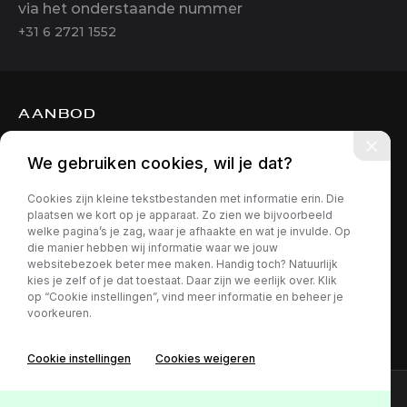
via het onderstaande nummer
+31 6 2721 1552
AANBOD
DIENSTEN
We gebruiken cookies, wil je dat?
OVER ONS
Cookies zijn kleine tekstbestanden met informatie erin. Die
CONTACT
plaatsen we kort op je apparaat. Zo zien we bijvoorbeeld
welke pagina’s je zag, waar je afhaakte en wat je invulde. Op
die manier hebben wij informatie waar we jouw
websitebezoek beter mee maken. Handig toch? Natuurlijk
kies je zelf of je dat toestaat. Daar zijn we eerlijk over. Klik
op “Cookie instellingen”, vind meer informatie en beheer je
voorkeuren.
Privacy policy
Cookie instellingen
Cookies weigeren
Online lease offerte?
Contact