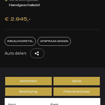
Versnellingsbak:
Handgeschakeld
€ 2.945,-
INRUILVOORSTEL
AFSPRAAK MAKEN
Auto delen:
Kenmerken
Opties
Beschrijving
Financieren/Lease
Merk
Ford