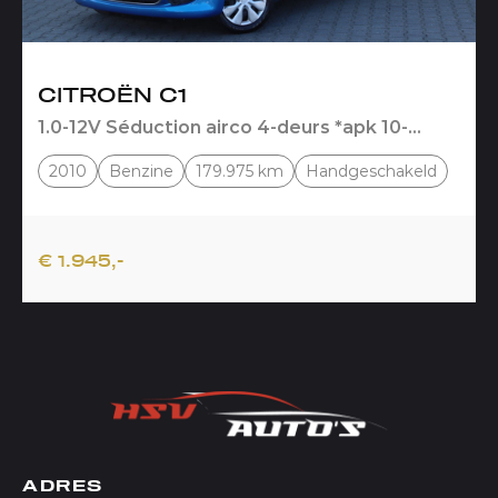
CITROËN C1
1.0-12V Séduction airco 4-deurs *apk 10-
2026*
2010
Benzine
179.975 km
Handgeschakeld
€ 1.945,-
ADRES