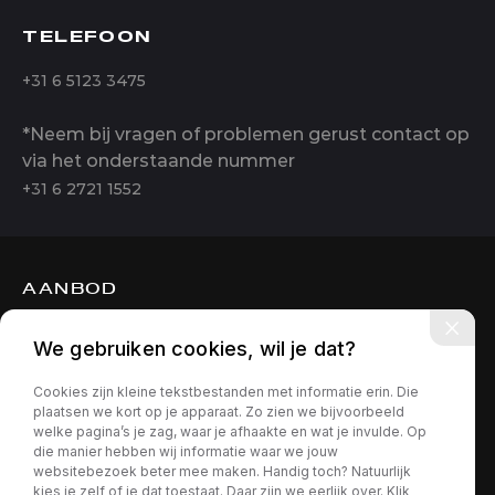
TELEFOON
+31 6 5123 3475
*Neem bij vragen of problemen gerust contact op
via het onderstaande nummer
+31 6 2721 1552
AANBOD
DIENSTEN
We gebruiken cookies, wil je dat?
OVER ONS
Cookies zijn kleine tekstbestanden met informatie erin. Die
CONTACT
plaatsen we kort op je apparaat. Zo zien we bijvoorbeeld
welke pagina’s je zag, waar je afhaakte en wat je invulde. Op
die manier hebben wij informatie waar we jouw
websitebezoek beter mee maken. Handig toch? Natuurlijk
kies je zelf of je dat toestaat. Daar zijn we eerlijk over. Klik