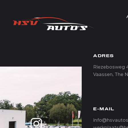
ADRES
Riezebosweg 4
Vaassen, The 
E-MAIL
info@hsvautos
werkplaats@hs