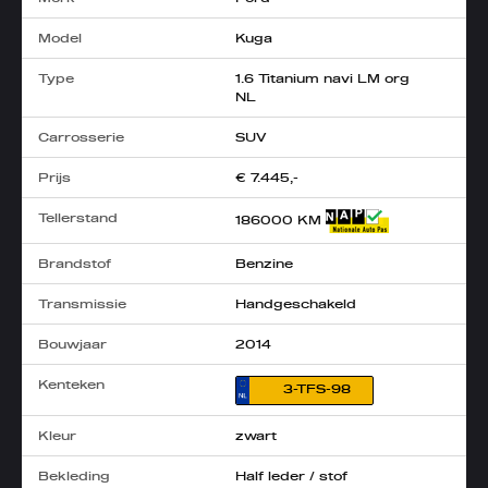
Model
Kuga
Type
1.6 Titanium navi LM org
NL
Carrosserie
SUV
Prijs
€ 7.445,-
Tellerstand
186000 KM
Brandstof
Benzine
Transmissie
Handgeschakeld
Bouwjaar
2014
Kenteken
3-TFS-98
Kleur
zwart
Bekleding
Half leder / stof