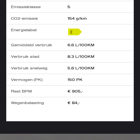
Emissieklasse
5
CO2-emissie
154 g/km
Energielabel
Gemiddeld verbruik
6.6 L/100KM
Verbruik stad
8.3 L/100KM
Verbruik snelweg
5.6 L/100KM
Vermogen (PK)
150 PK
Rest BPM
€ 905,-
Wegenbelasting
€ 84,-