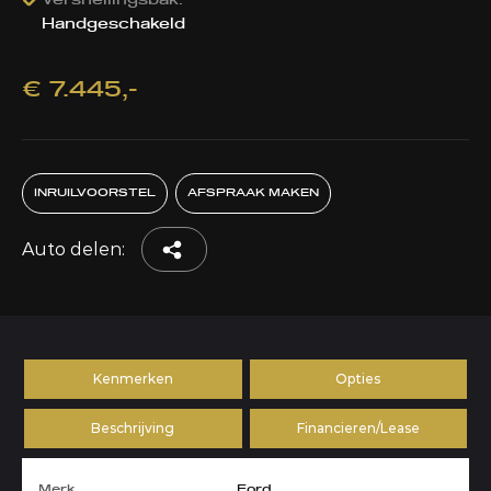
Versnellingsbak:
Handgeschakeld
€ 7.445,-
INRUILVOORSTEL
AFSPRAAK MAKEN
Auto delen:
Kenmerken
Opties
Beschrijving
Financieren/Lease
Merk
Ford