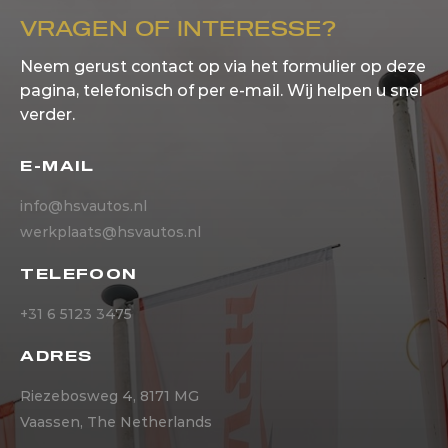
VRAGEN OF INTERESSE?
Neem gerust contact op via het formulier op deze
pagina, telefonisch of per e-mail. Wij helpen u snel
verder.
E-MAIL
info@hsvautos.nl
werkplaats@hsvautos.nl
TELEFOON
+31 6 5123 3475
ADRES
Riezebosweg 4, 8171 MG
Vaassen, The Netherlands