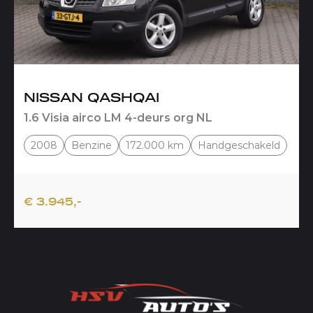
NISSAN QASHQAI
1.6 Visia airco LM 4-deurs org NL
2008
Benzine
172.000 km
Handgeschakeld
€ 3.945,-