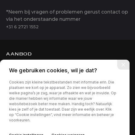
*Neem bij vragen of problemen gerust contact op
via het onderstaande nummer
+31 6 2721 1552
AANBOD
DIENSTEN
We gebruiken cookies, wil je dat?
OVER ONS
Cookies zijn kleine tekstbestanden met informatie erin. Die
CONTACT
plaatsen we kort op je apparaat. Zo zien we bijvoorbeeld
welke pagina’s je zag, waar je afhaakte en wat je invulde. Op
die manier hebben wij informatie waar we jouw
websitebezoek beter mee maken. Handig toch? Natuurlijk
kies je zelf of je dat toestaat. Daar zijn we eerlijk over. Klik
op “Cookie instellingen”, vind meer informatie en beheer je
voorkeuren.
Privacy policy