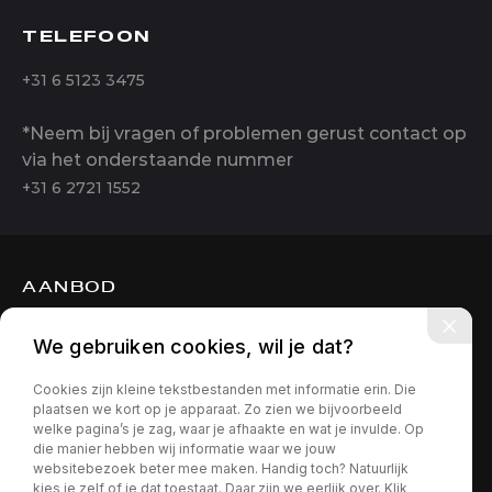
TELEFOON
+31 6 5123 3475
*Neem bij vragen of problemen gerust contact op
via het onderstaande nummer
+31 6 2721 1552
AANBOD
DIENSTEN
We gebruiken cookies, wil je dat?
OVER ONS
Cookies zijn kleine tekstbestanden met informatie erin. Die
CONTACT
plaatsen we kort op je apparaat. Zo zien we bijvoorbeeld
welke pagina’s je zag, waar je afhaakte en wat je invulde. Op
die manier hebben wij informatie waar we jouw
websitebezoek beter mee maken. Handig toch? Natuurlijk
kies je zelf of je dat toestaat. Daar zijn we eerlijk over. Klik