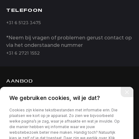
TELEFOON
+31 6 5123 3475
*Neem bij vragen of problemen gerust contact op
via het onderstaande nummer
+31 6 2721 1552
AANBOD
DIENSTEN
We gebruiken cookies, wil je dat?
OVER ONS
Cookies zijn kleine tekstbestanden met informatie erin. Die
CONTACT
plaatsen we kort op je apparaat. Zo zien we bijvoorbeeld
welke pagina’s je zag, waar je afhaakte en wat je invulde. Op
die manier hebben wij informatie waar we jouw
websitebezoek beter mee maken. Handig toch? Natuurlijk
kies je zelf of je dat toestaat. Daar zijn we eerlijk over. Klik