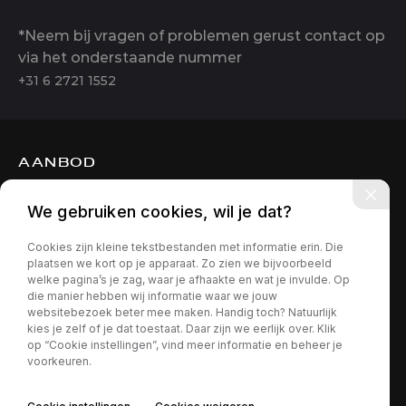
*Neem bij vragen of problemen gerust contact op
via het onderstaande nummer
+31 6 2721 1552
AANBOD
DIENSTEN
We gebruiken cookies, wil je dat?
OVER ONS
Cookies zijn kleine tekstbestanden met informatie erin. Die
CONTACT
plaatsen we kort op je apparaat. Zo zien we bijvoorbeeld
welke pagina’s je zag, waar je afhaakte en wat je invulde. Op
die manier hebben wij informatie waar we jouw
websitebezoek beter mee maken. Handig toch? Natuurlijk
kies je zelf of je dat toestaat. Daar zijn we eerlijk over. Klik
op “Cookie instellingen”, vind meer informatie en beheer je
voorkeuren.
Privacy policy