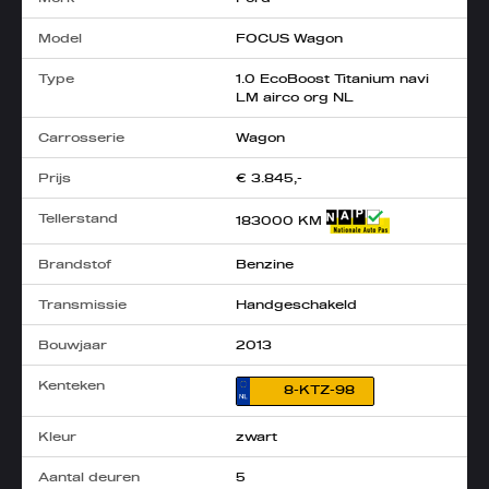
Model
FOCUS Wagon
Type
1.0 EcoBoost Titanium navi
LM airco org NL
Carrosserie
Wagon
Prijs
€ 3.845,-
Tellerstand
183000 KM
Brandstof
Benzine
Transmissie
Handgeschakeld
Bouwjaar
2013
Kenteken
8-KTZ-98
Kleur
zwart
Aantal deuren
5