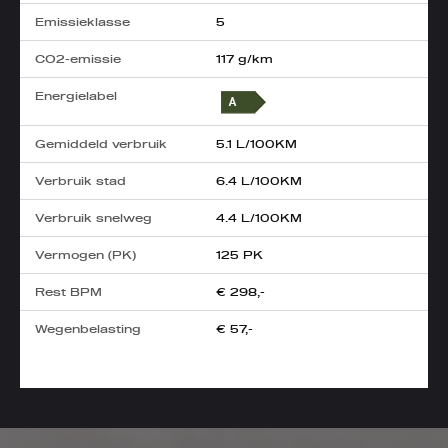
Emissieklasse
5
CO2-emissie
117 g/km
Energielabel
Gemiddeld verbruik
5.1 L/100KM
Verbruik stad
6.4 L/100KM
Verbruik snelweg
4.4 L/100KM
Vermogen (PK)
125 PK
Rest BPM
€ 298,-
Wegenbelasting
€ 57,-