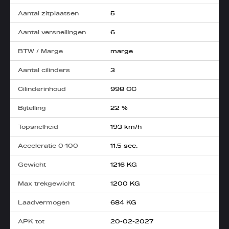
Aantal zitplaatsen
5
Aantal versnellingen
6
BTW / Marge
marge
Aantal cilinders
3
Cilinderinhoud
998 CC
Bijtelling
22 %
Topsnelheid
193 km/h
Acceleratie 0-100
11.5 sec.
Gewicht
1216 KG
Max trekgewicht
1200 KG
Laadvermogen
684 KG
APK tot
20-02-2027