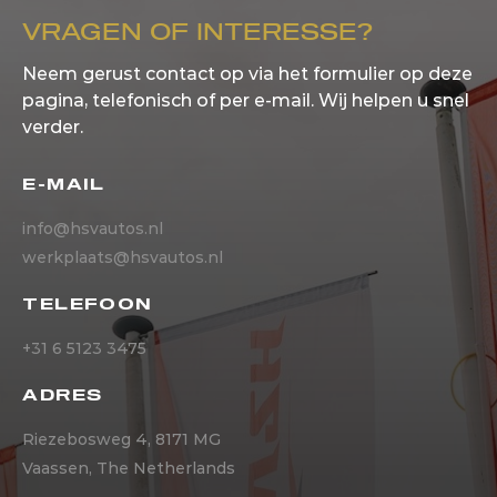
VRAGEN OF INTERESSE?
Neem gerust contact op via het formulier op deze
pagina, telefonisch of per e-mail. Wij helpen u snel
verder.
E-MAIL
info@hsvautos.nl
werkplaats@hsvautos.nl
TELEFOON
+31 6 5123 3475
ADRES
Riezebosweg 4, 8171 MG
Vaassen, The Netherlands