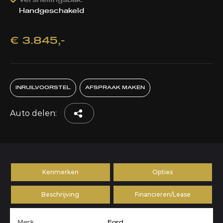
Versnellingsbak:
Handgeschakeld
€ 3.845,-
INRUILVOORSTEL
AFSPRAAK MAKEN
Auto delen:
Kenmerken
Opties
Beschrijving
Financieren/Lease
Merk
Ford