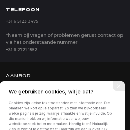
TELEFOON
+31 6 5123 3475
*Neem bij vragen of problemen gerust contact op
via het onderstaande nummer
+31 6 2721 1552
AANBOD
DIENSTEN
We gebruiken cookies, wil je dat?
OVER ONS
Cookies zijn kleine tekstbestanden met informatie erin. Die
CONTACT
plaatsen we kort op je apparaat. Zo zien we bijvoorbeeld
welke pagina’s je zag, waar je afhaakte en wat je invulde. Op
die manier hebben wij informatie waar we jouw
websitebezoek beter mee maken. Handig toch? Natuurlijk
kies je zelf of je dat toestaat. Daar zijn we eerlijk over. Klik