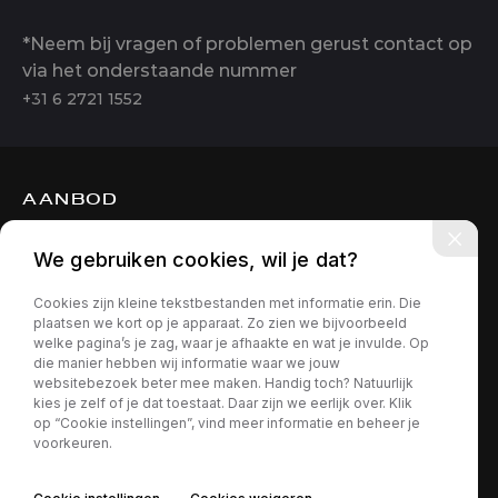
*Neem bij vragen of problemen gerust contact op
via het onderstaande nummer
+31 6 2721 1552
AANBOD
DIENSTEN
We gebruiken cookies, wil je dat?
OVER ONS
Cookies zijn kleine tekstbestanden met informatie erin. Die
CONTACT
plaatsen we kort op je apparaat. Zo zien we bijvoorbeeld
welke pagina’s je zag, waar je afhaakte en wat je invulde. Op
die manier hebben wij informatie waar we jouw
websitebezoek beter mee maken. Handig toch? Natuurlijk
kies je zelf of je dat toestaat. Daar zijn we eerlijk over. Klik
op “Cookie instellingen”, vind meer informatie en beheer je
voorkeuren.
Privacy policy