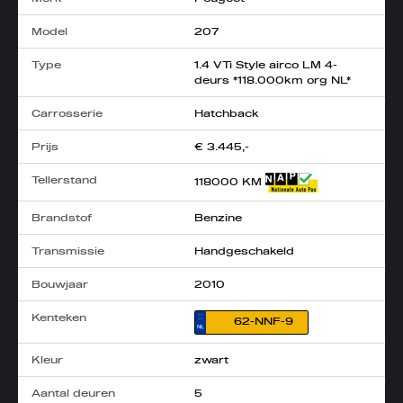
Model
207
Type
1.4 VTi Style airco LM 4-
deurs *118.000km org NL*
Carrosserie
Hatchback
Prijs
€ 3.445,-
Tellerstand
118000 KM
Brandstof
Benzine
Transmissie
Handgeschakeld
Bouwjaar
2010
Kenteken
62-NNF-9
Kleur
zwart
Aantal deuren
5