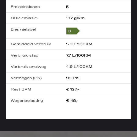
Emissieklasse
5
CO2-emissie
137 g/km
Energielabel
Gemiddeld verbruik
5.9 L/100KM
Verbruik stad
7.7 L/100KM
Verbruik snelweg
4.9 L/100KM
Vermogen (PK)
95 PK
Rest BPM
€ 137,-
Wegenbelasting
€ 48,-