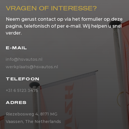
VRAGEN OF INTERESSE?
Neem gerust contact op via het formulier op deze
pagina, telefonisch of per e-mail. Wij helpen u snel
verder.
E-MAIL
info@hsvautos.nl
werkplaats@hsvautos.nl
TELEFOON
+31 6 5123 3475
ADRES
Riezebosweg 4, 8171 MG
Vaassen, The Netherlands