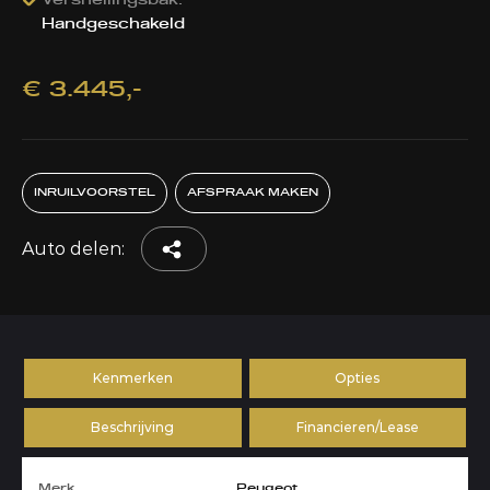
Versnellingsbak:
Handgeschakeld
€ 3.445,-
INRUILVOORSTEL
AFSPRAAK MAKEN
Auto delen:
Kenmerken
Opties
Beschrijving
Financieren/Lease
Merk
Peugeot