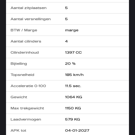
Aantal zitplaatsen
5
Aantal versnellingen
5
BTW / Marge
marge
Aantal cilinders
4
Cilinderinhoud
1397 CC
Bijtelling
20 %
Topsnelheid
185 km/h
Acceleratie 0-100
11.5 sec.
Gewicht
1064 KG
Max trekgewicht
1150 KG
Laadvermogen
579 KG
APK tot
04-01-2027