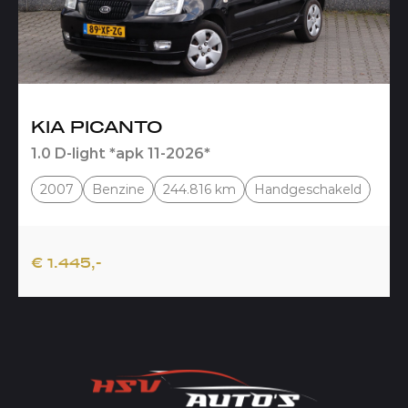
KIA PICANTO
1.0 D-light *apk 11-2026*
2007
Benzine
244.816 km
Handgeschakeld
€ 1.445,-