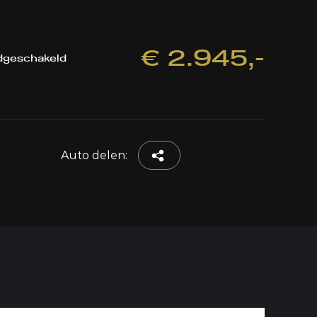
€ 2.945,-
dgeschakeld
Auto delen: