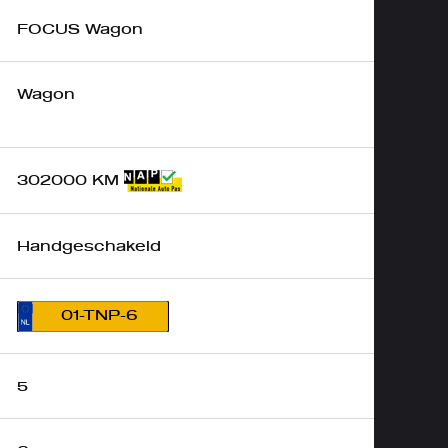
FOCUS Wagon
Wagon
302000 KM
Handgeschakeld
01-TNP-6
5