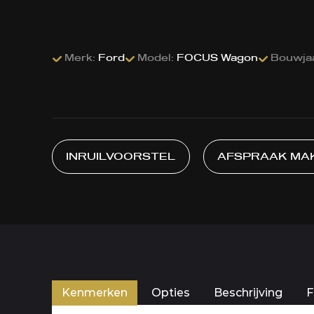
Merk:
Ford
Model:
FOCUS Wagon
Bouwja
INRUILVOORSTEL
AFSPRAAK MA
Kenmerken
Opties
Beschrijving
F