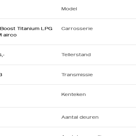
Model
oBoost Titanium LPG
Carrosserie
M airco
,-
Tellerstand
3
Transmissie
Kenteken
Aantal deuren