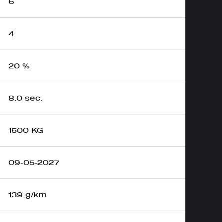
6
4
20 %
8.0 sec.
1500 KG
09-05-2027
139 g/km