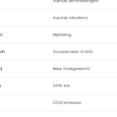
Aantal versnellingen
Aantal cilinders
CC
Bijtelling
/h
Acceleratie 0-100
G
Max trekgewicht
G
APK tot
CO2-emissie