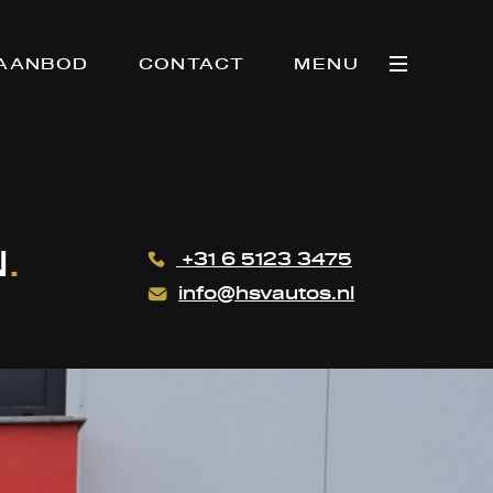
AANBOD
CONTACT
MENU
N
.
+31 6 5123 3475
info@hsvautos.nl