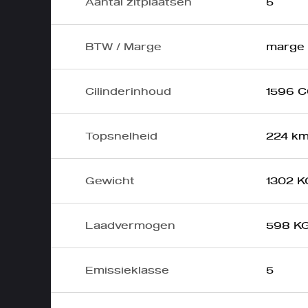
Aantal zitplaatsen
5
BTW / Marge
marge
Cilinderinhoud
1596 
Topsnelheid
224 km
Gewicht
1302 K
Laadvermogen
598 K
Emissieklasse
5