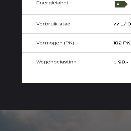
Energielabel
Verbruik stad
7.7 L/
Vermogen (PK)
182 PK
Wegenbelasting
€ 98,-