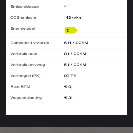
Emissieklasse
4
CO2-emissie
143 g/km
Energielabel
Gemiddeld verbruik
6.1 L/100KM
Verbruik stad
8 L/100KM
Verbruik snelweg
5 L/100KM
Vermogen (PK)
93 PK
Rest BPM
€ 0,-
Wegenbelasting
€ 31,-