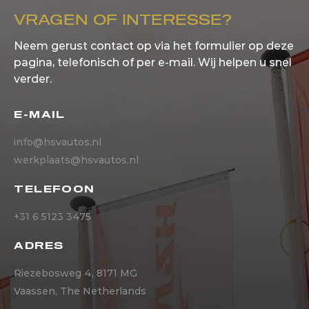
VRAGEN OF INTERESSE?
Neem gerust contact op via het formulier op deze
pagina, telefonisch of per e-mail. Wij helpen u snel
verder.
E-MAIL
info@hsvautos.nl
werkplaats@hsvautos.nl
TELEFOON
+31 6 5123 3475
ADRES
Riezebosweg 4, 8171 MG
Vaassen, The Netherlands