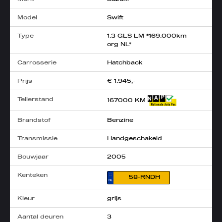
Model
Swift
Type
1.3 GLS LM *169.000km
org NL*
Carrosserie
Hatchback
Prijs
€ 1.945,-
Tellerstand
167000 KM
Brandstof
Benzine
Transmissie
Handgeschakeld
Bouwjaar
2005
Kenteken
58-RNDH
Kleur
grijs
Aantal deuren
3