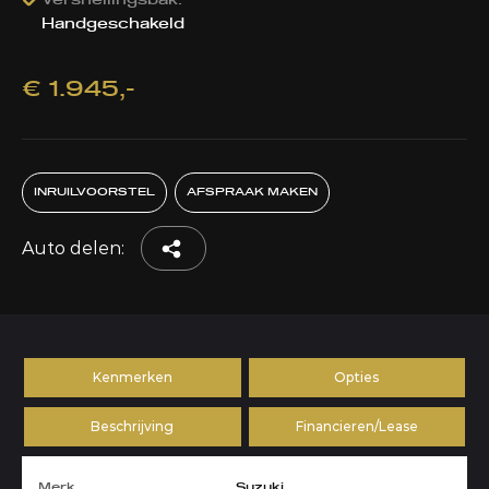
Versnellingsbak:
Handgeschakeld
€ 1.945,-
INRUILVOORSTEL
AFSPRAAK MAKEN
Auto delen:
Kenmerken
Opties
Beschrijving
Financieren/Lease
Merk
Suzuki