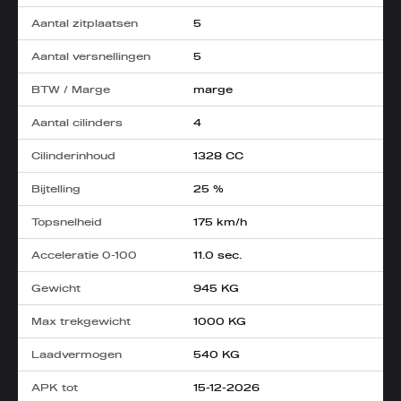
Aantal zitplaatsen
5
Aantal versnellingen
5
BTW / Marge
marge
Aantal cilinders
4
Cilinderinhoud
1328 CC
Bijtelling
25 %
Topsnelheid
175 km/h
Acceleratie 0-100
11.0 sec.
Gewicht
945 KG
Max trekgewicht
1000 KG
Laadvermogen
540 KG
APK tot
15-12-2026