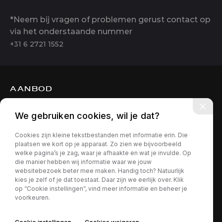
*Neem bij vragen of problemen gerust contact op
via het onderstaande nummer
+31 6 2721 1552
AANBOD
DIENSTEN
We gebruiken cookies, wil je dat?
OVER ONS
Cookies zijn kleine tekstbestanden met informatie erin. Die
CONTACT
plaatsen we kort op je apparaat. Zo zien we bijvoorbeeld
welke pagina’s je zag, waar je afhaakte en wat je invulde. Op
die manier hebben wij informatie waar we jouw
websitebezoek beter mee maken. Handig toch? Natuurlijk
kies je zelf of je dat toestaat. Daar zijn we eerlijk over. Klik
op “Cookie instellingen”, vind meer informatie en beheer je
voorkeuren.
Privacy policy