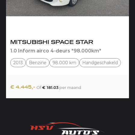
MITSUBISHI SPACE STAR
1.0 Inform airco 4-deurs *98.000km*
2013
Benzine
98.000 km
Handgeschakeld
€ 4.445,-
Of
€ 181.03
per maand