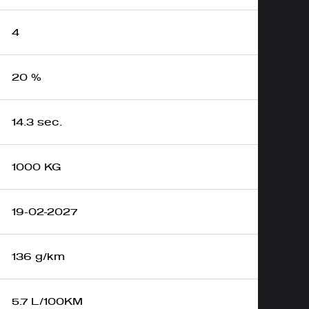
4
20 %
14.3 sec.
1000 KG
19-02-2027
136 g/km
5.7 L/100KM