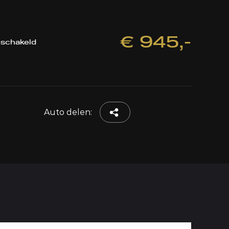
€ 945,-
schakeld
Auto delen: