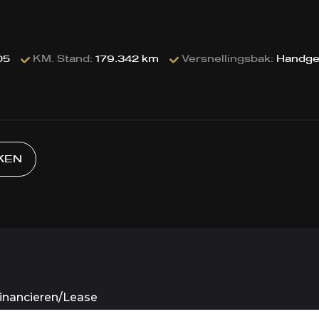
05
KM. Stand:
179.342 km
Versnellingsbak:
Handge
KEN
inancieren/Lease