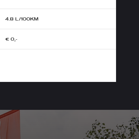
4.8 L/100KM
€ 0,-