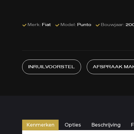
Merk:
Fiat
Model:
Punto
Bouwjaar:
20
INRUILVOORSTEL
AFSPRAAK MA
Kenmerken
Opties
Beschrijving
F