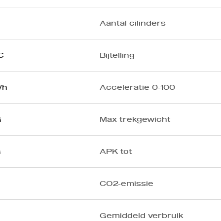
Aantal cilinders
C
Bijtelling
/h
Acceleratie 0-100
G
Max trekgewicht
G
APK tot
CO2-emissie
Gemiddeld verbruik