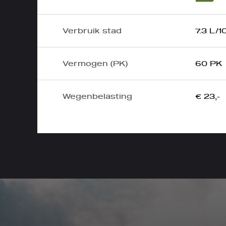
Verbruik stad
7.3 L/
Vermogen (PK)
60 PK
Wegenbelasting
€ 23,-