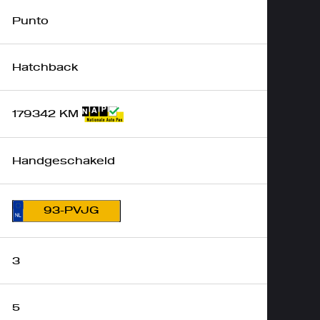
Punto
Hatchback
179342 KM
Handgeschakeld
93-PVJG
3
5