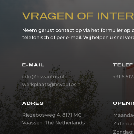
VRAGEN OF INTE
Neem gerust contact op via het formulier op 
telefonisch of per e-mail. Wij helpen u snel ver
E-MAIL
TELE
info@hsvautos.nl
+31 6 51
werkplaats@hsvautos.nl
ADRES
OPENI
Riezebosweg 4, 8171 MG
Maandag-
Vaassen, The Netherlands
Zaterdag
Zondag: