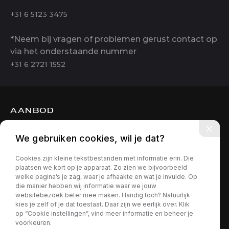
+31 6 5123 3475
*Neem bij vragen of problemen gerust contact op
via het onderstaande nummer
+31 6 2721 1552
AANBOD
DIENSTEN
We gebruiken cookies, wil je dat?
OVER ONS
Cookies zijn kleine tekstbestanden met informatie erin. Die
CONTACT
plaatsen we kort op je apparaat. Zo zien we bijvoorbeeld
welke pagina’s je zag, waar je afhaakte en wat je invulde. Op
die manier hebben wij informatie waar we jouw
websitebezoek beter mee maken. Handig toch? Natuurlijk
kies je zelf of je dat toestaat. Daar zijn we eerlijk over. Klik
op “Cookie instellingen”, vind meer informatie en beheer je
voorkeuren.