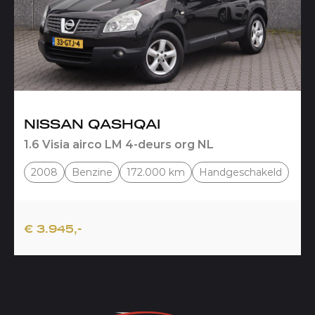
NISSAN QASHQAI
1.6 Visia airco LM 4-deurs org NL
2008
Benzine
172.000 km
Handgeschakeld
€ 3.945,-