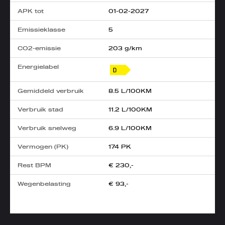
APK tot
01-02-2027
Emissieklasse
5
CO2-emissie
203 g/km
Energielabel
Gemiddeld verbruik
8.5 L/100KM
Verbruik stad
11.2 L/100KM
Verbruik snelweg
6.9 L/100KM
Vermogen (PK)
174 PK
Rest BPM
€ 230,-
Wegenbelasting
€ 93,-