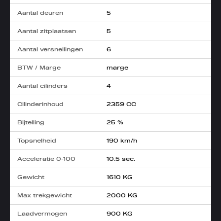
Aantal deuren
5
Aantal zitplaatsen
5
Aantal versnellingen
6
BTW / Marge
marge
Aantal cilinders
4
Cilinderinhoud
2359 CC
Bijtelling
25 %
Topsnelheid
190 km/h
Acceleratie 0-100
10.5 sec.
Gewicht
1610 KG
Max trekgewicht
2000 KG
Laadvermogen
900 KG