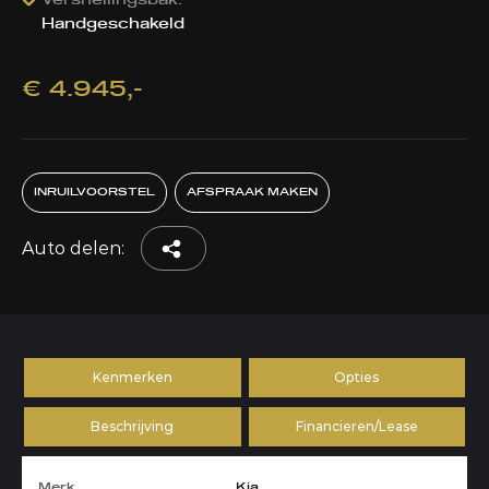
Versnellingsbak:
Handgeschakeld
€ 4.945,-
INRUILVOORSTEL
AFSPRAAK MAKEN
Auto delen:
Kenmerken
Opties
Beschrijving
Financieren/Lease
Merk
Kia