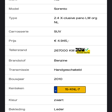
Model
Sorento
Type
2.4 X-clusive pano LM org
NL
Carrosserie
SUV
Prijs
€ 4.945,-
Tellerstand
267000 KM
Brandstof
Benzine
Transmissie
Handgeschakeld
Bouwjaar
2010
Kenteken
15-KNL-7
Kleur
zwart
Bekleding
Leder