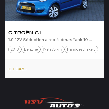
CITROËN C1
1.0-12V Séduction airco 4-deurs *apk 10-
2026*
2010
Benzine
179.975 km
Handgeschakeld
€ 1.945,-