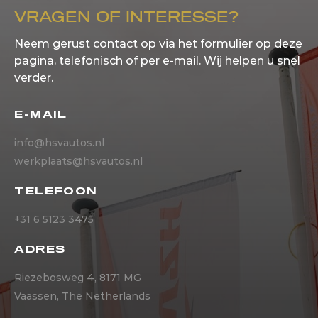
VRAGEN OF INTERESSE?
Neem gerust contact op via het formulier op deze
pagina, telefonisch of per e-mail. Wij helpen u snel
verder.
E-MAIL
info@hsvautos.nl
werkplaats@hsvautos.nl
TELEFOON
+31 6 5123 3475
ADRES
Riezebosweg 4, 8171 MG
Vaassen, The Netherlands