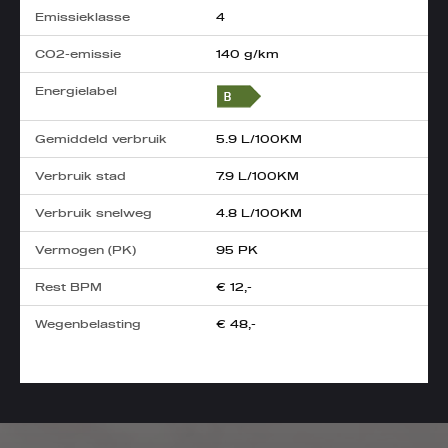
Emissieklasse
4
CO2-emissie
140 g/km
Energielabel
Gemiddeld verbruik
5.9 L/100KM
Verbruik stad
7.9 L/100KM
Verbruik snelweg
4.8 L/100KM
Vermogen (PK)
95 PK
Rest BPM
€ 12,-
Wegenbelasting
€ 48,-