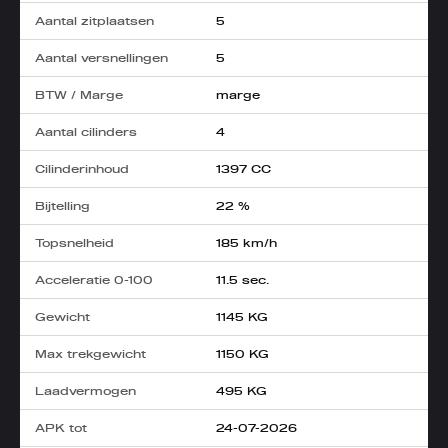
Aantal zitplaatsen
5
Aantal versnellingen
5
BTW / Marge
marge
Aantal cilinders
4
Cilinderinhoud
1397 CC
Bijtelling
22 %
Topsnelheid
185 km/h
Acceleratie 0-100
11.5 sec.
Gewicht
1145 KG
Max trekgewicht
1150 KG
Laadvermogen
495 KG
APK tot
24-07-2026