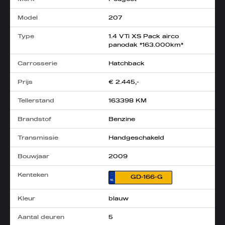
Model
207
Type
1.4 VTi XS Pack airco
panodak *163.000km*
Carrosserie
Hatchback
Prijs
€ 2.445,-
Tellerstand
163398 KM
Brandstof
Benzine
Transmissie
Handgeschakeld
Bouwjaar
2009
Kenteken
GD-166-G
Kleur
blauw
Aantal deuren
5