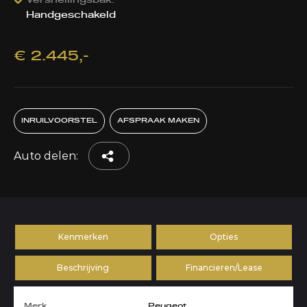
Versnellingsbak:
Handgeschakeld
€ 2.445,-
INRUILVOORSTEL
AFSPRAAK MAKEN
Auto delen:
Kenmerken
Opties
Beschrijving
Financieren/Lease
Merk
Peugeot