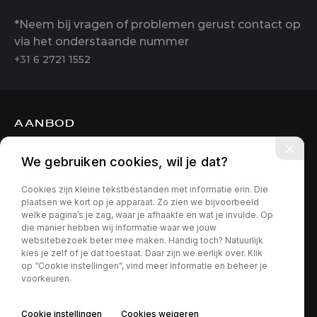
*Neem bij vragen of problemen gerust contact op
via het onderstaande nummer
+31 6 2721 1552
AANBOD
DIENSTEN
We gebruiken cookies, wil je dat?
OVER ONS
Cookies zijn kleine tekstbestanden met informatie erin. Die
CONTACT
plaatsen we kort op je apparaat. Zo zien we bijvoorbeeld
welke pagina’s je zag, waar je afhaakte en wat je invulde. Op
die manier hebben wij informatie waar we jouw
websitebezoek beter mee maken. Handig toch? Natuurlijk
kies je zelf of je dat toestaat. Daar zijn we eerlijk over. Klik
op “Cookie instellingen”, vind meer informatie en beheer je
voorkeuren.
Privacy policy
Cookie instellingen
Cookies weigeren