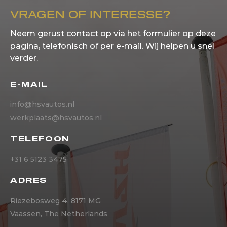
VRAGEN OF INTERESSE?
Neem gerust contact op via het formulier op deze
pagina, telefonisch of per e-mail. Wij helpen u snel
verder.
E-MAIL
info@hsvautos.nl
werkplaats@hsvautos.nl
TELEFOON
+31 6 5123 3475
ADRES
Riezebosweg 4, 8171 MG
Vaassen, The Netherlands