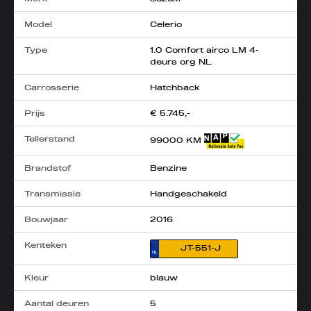
Model
Celerio
Type
1.0 Comfort airco LM 4-
deurs org NL
Carrosserie
Hatchback
Prijs
€ 5.745,-
Tellerstand
99000 KM
Brandstof
Benzine
Transmissie
Handgeschakeld
Bouwjaar
2016
Kenteken
JT-551-J
Kleur
blauw
Aantal deuren
5