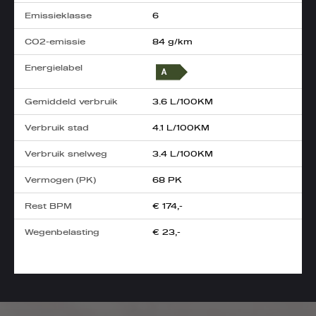
Emissieklasse
6
CO2-emissie
84 g/km
Energielabel
Gemiddeld verbruik
3.6 L/100KM
Verbruik stad
4.1 L/100KM
Verbruik snelweg
3.4 L/100KM
Vermogen (PK)
68 PK
Rest BPM
€ 174,-
Wegenbelasting
€ 23,-