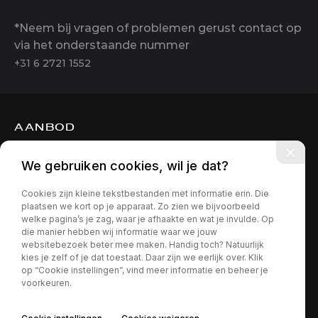
*Neem bij vragen of problemen gerust contact op
via het onderstaande nummer
+31 6 2721 1552
AANBOD
DIENSTEN
We gebruiken cookies, wil je dat?
OVER ONS
Cookies zijn kleine tekstbestanden met informatie erin. Die
CONTACT
plaatsen we kort op je apparaat. Zo zien we bijvoorbeeld
welke pagina’s je zag, waar je afhaakte en wat je invulde. Op
die manier hebben wij informatie waar we jouw
websitebezoek beter mee maken. Handig toch? Natuurlijk
kies je zelf of je dat toestaat. Daar zijn we eerlijk over. Klik
op “Cookie instellingen”, vind meer informatie en beheer je
voorkeuren.
Privacy policy