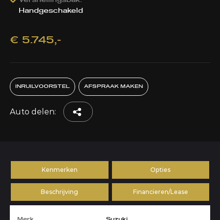
Versnellingsbak:
Handgeschakeld
€ 5.745,-
INRUILVOORSTEL
AFSPRAAK MAKEN
Auto delen:
Kenmerken
Opties
Beschrijving
Financieren/Lease
Merk
Suzuki