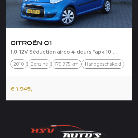
CITROËN C1
1.0-12V Séduction airco 4-deurs *apk 10-
2026*
2010
Benzine
179.975 km
Handgeschakeld
€ 1.945,-