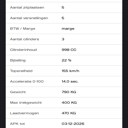
Aantal zitplaatsen
5
Aantal versnellingen
5
BTW / Marge
marge
Aantal cilinders
3
Cilinderinhoud
998 CC
Bijtelling
22 %
Topsnelheid
155 km/h
Acceleratie 0-100
14.0 sec.
Gewicht
790 KG
Max trekgewicht
400 KG
Laadvermogen
470 KG
APK tot
03-12-2026