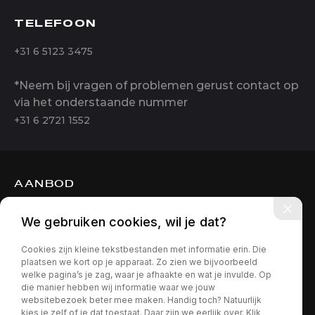
TELEFOON
+31 6 5123 3475
*Neem bij vragen of problemen gerust contact op
via het onderstaande nummer
+31 6 2721 1552
AANBOD
DIENSTEN
We gebruiken cookies, wil je dat?
OVER ONS
Cookies zijn kleine tekstbestanden met informatie erin. Die
CONTACT
plaatsen we kort op je apparaat. Zo zien we bijvoorbeeld
welke pagina’s je zag, waar je afhaakte en wat je invulde. Op
die manier hebben wij informatie waar we jouw
websitebezoek beter mee maken. Handig toch? Natuurlijk
kies je zelf of je dat toestaat. Daar zijn we eerlijk over. Klik