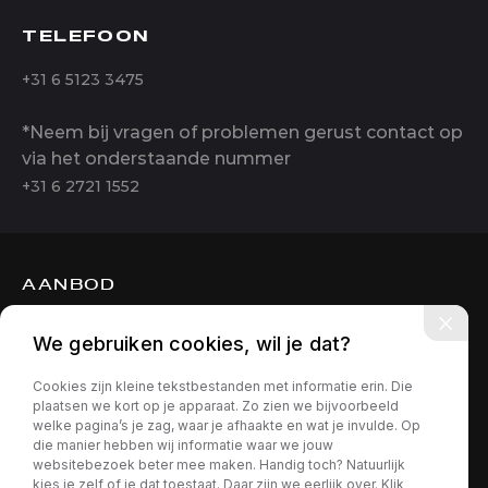
TELEFOON
+31 6 5123 3475
*Neem bij vragen of problemen gerust contact op
via het onderstaande nummer
+31 6 2721 1552
AANBOD
DIENSTEN
We gebruiken cookies, wil je dat?
OVER ONS
Cookies zijn kleine tekstbestanden met informatie erin. Die
CONTACT
plaatsen we kort op je apparaat. Zo zien we bijvoorbeeld
welke pagina’s je zag, waar je afhaakte en wat je invulde. Op
die manier hebben wij informatie waar we jouw
websitebezoek beter mee maken. Handig toch? Natuurlijk
kies je zelf of je dat toestaat. Daar zijn we eerlijk over. Klik