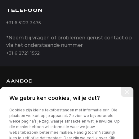
TELEFOON
+31 6 5123 3475
*Neem bij vragen of problemen gerust contact op
via het onderstaande nummer
+31 6 2721 1552
AANBOD
DIENSTEN
We gebruiken cookies, wil je dat?
OVER ONS
Cookies zijn kleine tekstbestanden met informatie erin. Die
CONTACT
plaatsen we kort op je apparaat. Zo zien we bijvoorbeeld
welke pagina’s je zag, waar je afhaakte en wat je invulde. Op
die manier hebben wij informatie waar we jouw
websitebezoek beter mee maken. Handig toch? Natuurlijk
kies je zelf of je dat toestaat. Daar zijn we eerlijk over. Klik