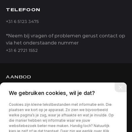
TELEFOON
+31 6 5123 3475
*Neem bij vragen of problemen gerust contact op
via het onderstaande nummer
+31 6 2721 1552
AANBOD
DIENSTEN
We gebruiken cookies, wil je dat?
OVER ONS
Cookies zijn kleine tekstbestanden met informatie erin. Die
CONTACT
plaatsen we kort op je apparaat. Zo zien we bijvoorbeeld
welke pagina’s je zag, waar je afhaakte en wat je invulde. Op
die manier hebben wij informatie waar we jouw
websitebezoek beter mee maken. Handig toch? Natuurlijk
kies je zelf of je dat toestaat. Daar zijn we eerlijk over. Klik